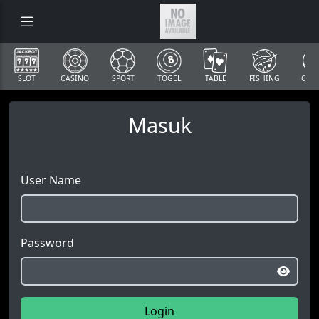
SLOT
CASINO
SPORT
TOGEL
TABLE
FISHING
COCK
Masuk
User Name
Password
Login